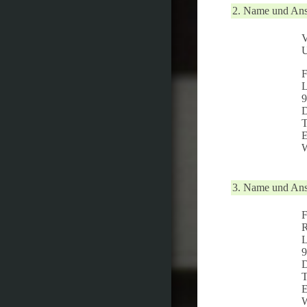
2. Name und Ansc
V
U
F
L
9
D
T
E
W
3. Name und Ansc
F
R
L
9
D
T
E
W