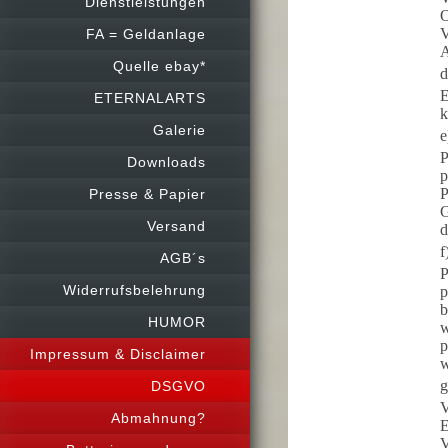
Dienstleistungen
O
V
FA = Geldanlage
A
Quelle ebay*
d
E
ETERNALARTS
k
Galerie
e
P
Downloads
p
P
Presse & Papier
G
Versand
d
f
AGB´s
P
Widerrufsbelehrung
p
b
HUMOR
w
p
Impressum & Disclaimer
w
g
DSGVO
V
Abmahnung?
E
V