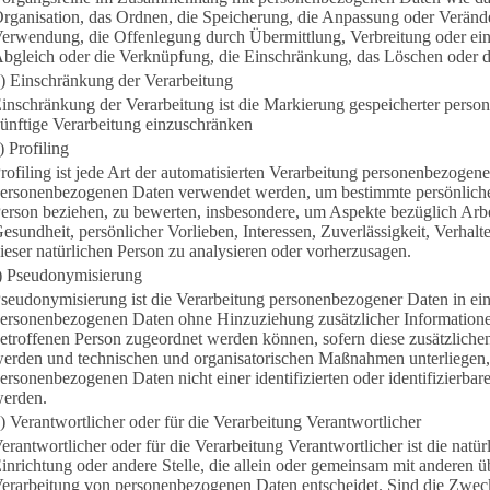
rganisation, das Ordnen, die Speicherung, die Anpassung oder Verände
erwendung, die Offenlegung durch Übermittlung, Verbreitung oder ein
bgleich oder die Verknüpfung, die Einschränkung, das Löschen oder d
) Einschränkung der Verarbeitung
inschränkung der Verarbeitung ist die Markierung gespeicherter perso
ünftige Verarbeitung einzuschränken
) Profiling
rofiling ist jede Art der automatisierten Verarbeitung personenbezogener
ersonenbezogenen Daten verwendet werden, um bestimmte persönliche A
erson beziehen, zu bewerten, insbesondere, um Aspekte bezüglich Arbei
esundheit, persönlicher Vorlieben, Interessen, Zuverlässigkeit, Verhalt
ieser natürlichen Person zu analysieren oder vorherzusagen.
) Pseudonymisierung
seudonymisierung ist die Verarbeitung personenbezogener Daten in ein
ersonenbezogenen Daten ohne Hinzuziehung zusätzlicher Informationen
etroffenen Person zugeordnet werden können, sofern diese zusätzliche
erden und technischen und organisatorischen Maßnahmen unterliegen, 
ersonenbezogenen Daten nicht einer identifizierten oder identifizierba
erden.
) Verantwortlicher oder für die Verarbeitung Verantwortlicher
erantwortlicher oder für die Verarbeitung Verantwortlicher ist die natür
inrichtung oder andere Stelle, die allein oder gemeinsam mit anderen 
erarbeitung von personenbezogenen Daten entscheidet. Sind die Zweck