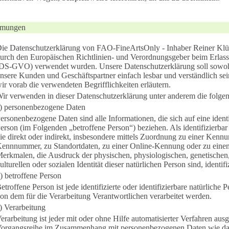
immungen
ie Datenschutzerklärung von FAO-FineArtsOnly - Inhaber Reiner Klüpfe
urch den Europäischen Richtlinien- und Verordnungsgeber beim Erla
DS-GVO) verwendet wurden. Unsere Datenschutzerklärung soll sowohl f
nsere Kunden und Geschäftspartner einfach lesbar und verständlich se
ir vorab die verwendeten Begrifflichkeiten erläutern.
ir verwenden in dieser Datenschutzerklärung unter anderem die folgen
) personenbezogene Daten
ersonenbezogene Daten sind alle Informationen, die sich auf eine identif
erson (im Folgenden „betroffene Person“) beziehen. Als identifizierbar
ie direkt oder indirekt, insbesondere mittels Zuordnung zu einer Ken
ennnummer, zu Standortdaten, zu einer Online-Kennung oder zu eine
erkmalen, die Ausdruck der physischen, physiologischen, genetischen, 
ulturellen oder sozialen Identität dieser natürlichen Person sind, identif
) betroffene Person
etroffene Person ist jede identifizierte oder identifizierbare natürlich
on dem für die Verarbeitung Verantwortlichen verarbeitet werden.
) Verarbeitung
erarbeitung ist jeder mit oder ohne Hilfe automatisierter Verfahren aus
organgsreihe im Zusammenhang mit personenbezogenen Daten wie das 