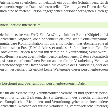
nternehmen zu erhöhen, um letztlich ein optimales Schutzniveau für di
ersonenbezogenen Daten sicherzustellen. Die anonymen Daten der Serv
urch eine betroffene Person angegebenen personenbezogenen Daten ge
keit über die Internetseite
ie Internetseite von FAO-FineArtsOnly - Inhaber Reiner Klüpfel enthä
orschriften Angaben, die eine schnelle elektronische Kontaktaufnah
nmittelbare Kommunikation mit uns ermöglichen, was ebenfalls eine a
lektronischen Post (E-Mail-Adresse) umfasst. Sofern eine betroffene Pe
ontaktformular den Kontakt mit dem für die Verarbeitung Verantwortl
etroffenen Person übermittelten personenbezogenen Daten automatisch g
asis von einer betroffenen Person an den für die Verarbeitung Verantwo
ersonenbezogenen Daten werden für Zwecke der Bearbeitung oder der
erson gespeichert. Es erfolgt keine Weitergabe dieser personenbezogen
e Löschung und Sperrung von personenbezogenen Daten
er für die Verarbeitung Verantwortliche verarbeitet und speichert per
erson nur für den Zeitraum, der zur Erreichung des Speicherungszwecks 
en Europäischen Richtlinien- und Verordnungsgeber oder einen andere
orschriften, welchen der für die Verarbeitung Verantwortliche unterlie