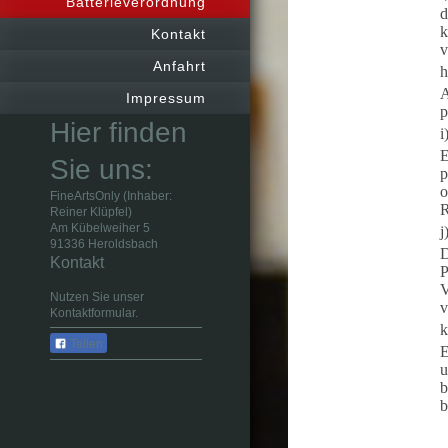
Batterieverordnung
d
k
Kontakt
v
Anfahrt
h
A
Impressum
p
Hier finden
i
E
Sie uns:
p
o
FineArtsOnly (Inhaber:
R
Reiner Klüpfel)
Am Kübelweiher 5
j
91336 Heroldsbach
D
Kontakt
P
V
Nutzen Sie unser
v
Kontaktformular.
k
Teilen
E
u
b
b