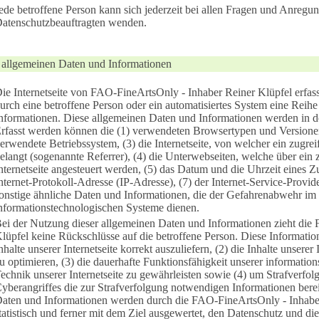
ede betroffene Person kann sich jederzeit bei allen Fragen und Anreg
atenschutzbeauftragten wenden.
 allgemeinen Daten und Informationen
ie Internetseite von FAO-FineArtsOnly - Inhaber Reiner Klüpfel erfasst
urch eine betroffene Person oder ein automatisiertes System eine Rei
nformationen. Diese allgemeinen Daten und Informationen werden in de
rfasst werden können die (1) verwendeten Browsertypen und Versione
erwendete Betriebssystem, (3) die Internetseite, von welcher ein zugrei
elangt (sogenannte Referrer), (4) die Unterwebseiten, welche über ein 
nternetseite angesteuert werden, (5) das Datum und die Uhrzeit eines Zugr
nternet-Protokoll-Adresse (IP-Adresse), (7) der Internet-Service-Provi
onstige ähnliche Daten und Informationen, die der Gefahrenabwehr im 
nformationstechnologischen Systeme dienen.
ei der Nutzung dieser allgemeinen Daten und Informationen zieht die
lüpfel keine Rückschlüsse auf die betroffene Person. Diese Informatio
nhalte unserer Internetseite korrekt auszuliefern, (2) die Inhalte unsere
u optimieren, (3) die dauerhafte Funktionsfähigkeit unserer informati
echnik unserer Internetseite zu gewährleisten sowie (4) um Strafverfo
yberangriffes die zur Strafverfolgung notwendigen Informationen bere
aten und Informationen werden durch die FAO-FineArtsOnly - Inhaber 
tatistisch und ferner mit dem Ziel ausgewertet, den Datenschutz und di