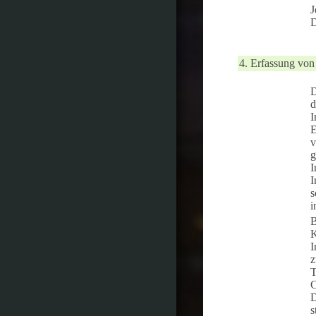
J
D
4. Erfassung von
D
d
I
E
v
g
I
I
s
i
B
K
I
z
T
C
D
s