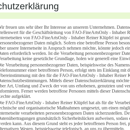
hutzerklärung
ir freuen uns sehr über Ihr Interesse an unserem Unternehmen. Datens
tellenwert für die Geschäftsleitung von FAO-FineArtsOnly - Inhaber R
nternetseiten von FAO-FineArtsOnly - Inhaber Reiner Klüpfel ist grun
ersonenbezogener Daten möglich. Sofern eine betroffene Person beso
ber unsere Internetseite in Anspruch nehmen möchte, könnte jedoch e
aten erforderlich werden. Ist die Verarbeitung personenbezogener Daten
erarbeitung keine gesetzliche Grundlage, holen wir generell eine Einwi
ie Verarbeitung personenbezogener Daten, beispielsweise des Namens,
elefonnummer einer betroffenen Person, erfolgt stets im Einklang mit
bereinstimmung mit den für die FAO-FineArtsOnly - Inhaber Reiner Kl
atenschutzbestimmungen. Mittels dieser Datenschutzerklärung möchte 
ber Art, Umfang und Zweck der von uns erhobenen, genutzten und ve
nformieren. Ferner werden betroffene Personen mittels dieser Datensch
echte aufgeklärt.
ie FAO-FineArtsOnly - Inhaber Reiner Klüpfel hat als für die Verarbei
echnische und organisatorische Maßnahmen umgesetzt, um einen möglic
nternetseite verarbeiteten personenbezogenen Daten sicherzustellen. D
atenübertragungen grundsätzlich Sicherheitslücken aufweisen, sodass e
erden kann. Aus diesem Grund steht es jeder betroffenen Person frei,
lternativen Wegen, beispielsweise telefonisch, an uns zu übermitteln.