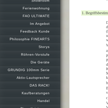
Showroom
Ferienwohnung
1. Begriffsbest
FAO ULTIMATE
D
Im Angebot
d
(
Feedback Kunde
u
Philosophie FINEARTS
w
W
Storys
a
Röhren-Vorstufe
P
P
Die Geräte
d
K
GRUNDIG 100mm Serie
M
k
Aktiv-Lautsprecher
b
DAS RACK!
B
v
Kaufberatungen
c
Handel
V
V