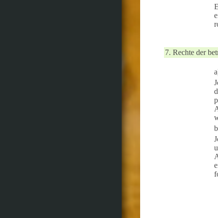
E
e
r
7. Rechte der be
a
J
d
p
A
w
b
J
u
A
e
f