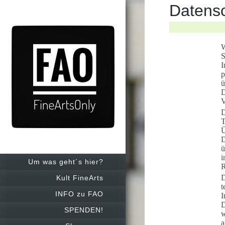
Datensc
W
S
I
p
ü
D
V
D
T
Ü
D
ü
i
Um was geht´s hier?
R
D
Kult FineArts
t
INFO zu FAO
I
D
SPENDEN!
w
a