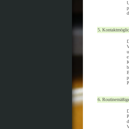
U
p
d
5. Kontaktmöglich
D
V
u
e
K
b
B
p
P
6. Routinemäßig
D
P
d
V