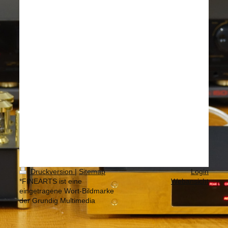
Druckversion
|
Sitemap
Login
*FINEARTS ist eine
Webansicht
eingetragene Wort-Bildmarke
der Grundig Multimedia